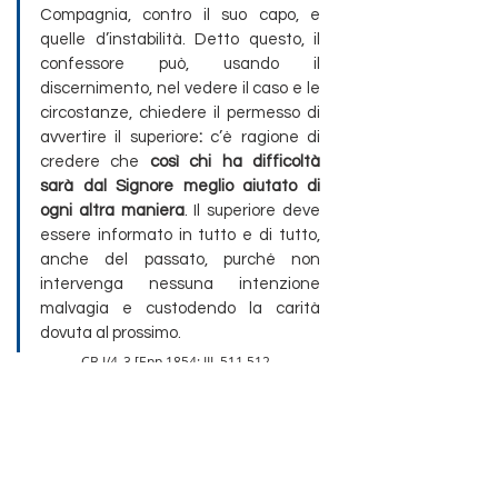
Compagnia, contro il suo capo, e 
quelle d’instabilità. Detto questo, il 
confessore può, usando il 
discernimento, nel vedere il caso e le 
circostanze, chiedere il permesso di 
avvertire il superiore
:
 c’è ragione di 
credere che 
così chi ha difficoltà 
sarà dal Signore meglio aiutato di 
ogni altra maniera
. Il superiore deve 
essere informato in tutto e di tutto, 
anche del passato, purché non 
intervenga nessuna intenzione 
malvagia e custodendo la carità 
dovuta al prossimo. 
	CB I/4_3 [Epp 1854: III, 511.512