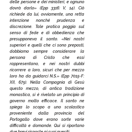
delle persone e dei ministeri, e ognuno 
dovrà darlo» (Epp 3316: V, 14). Ciò 
richiede da lui, ovviamente, una retta 
intenzione nonché prudenza e 
discrezione. Tale pratica poggia sul 
senso di fede e di obbedienza che 
presupponeva il santo. «Nei nostri 
superiori e quelli che ci sono preposti, 
dobbiamo sempre considerare la 
persona di Cristo che essi 
rappresentano, e nei nostri dubbi 
ricorrere a loro, sicuri che per mezzo 
loro ha da guidarci N.S.» (Epp 7015-F: 
XII, 675). Nella Compagnia di Gesù 
questo mezzo, di antica tradizione 
monastica, si è rivelato un principio di 
governo molto efficace. Il santo ne 
spiega lo scopo a uno scolastico 
proveniente dalla provincia del 
Portogallo dove erano sorte varie 
difficoltà e domande. Qui si riportano 
due brevi risposte ai suoi quesiti. 